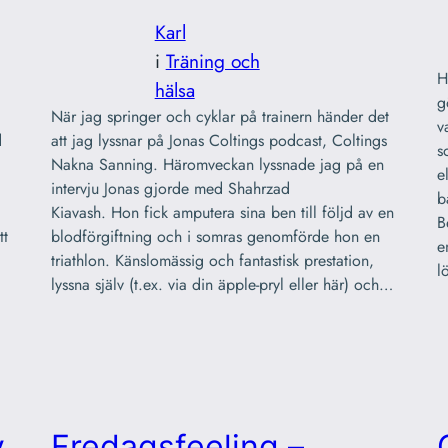
Karl
i
Träning och
H
hälsa
g
När jag springer och cyklar på trainern händer det
v
d
att jag lyssnar på Jonas Coltings podcast, Coltings
s
Nakna Sanning. Häromveckan lyssnade jag på en
e
intervju Jonas gjorde med Shahrzad
b
Kiavash. Hon fick amputera sina ben till följd av en
B
tt
blodförgiftning och i somras genomförde hon en
e
triathlon. Känslomässig och fantastisk prestation,
l
lyssna själv (t.ex. via din äpple-pryl eller här) och…
v
Fredagsfeeling –