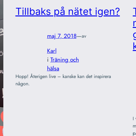
Tillbaks på nätet igen?
maj 7, 2018
—
av
Karl
i
Träning och
hälsa
Hopp! Återigen live – kanske kan det inspirera
någon.
I
m
p