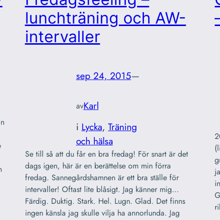
lunchträning och AW-
intervaller
sep 24, 2015
—
Karl
av
in
i
Lycka
, 
Träning
2
och hälsa
e
(
Se till så att du får en bra fredag! För snart är det
g
dags igen, här är en berättelse om min förra
h
j
fredag. Sannegårdshamnen är ett bra ställe för
i
intervaller! Oftast lite blåsigt. Jag känner mig…
G
Färdig. Duktig. Stark. Hel. Lugn. Glad. Det finns
r
ingen känsla jag skulle vilja ha annorlunda. Jag