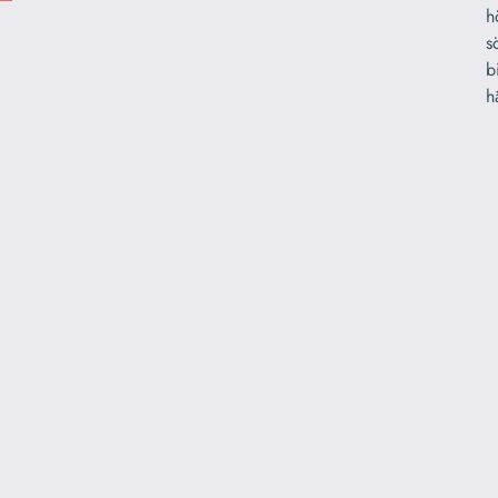
h
s
b
h