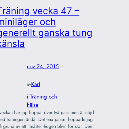
Träning vecka 47 –
miniläger och
generellt ganska tung
känsla
nov 24, 2015
—
Karl
av
i
Träning och
hälsa
 veckan har jag hoppat över två pass men är nöjd
ed träningen ändå. Det ena passet hoppade jag
å grund av att ”måste”-högen blivit för stor. Den