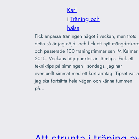
Karl
i
Träning och
hälsa
Fick anpassa träningen något i veckan, men trots
detta så är jag nöjd, och fick ett nytt mängdrekor
och passerade 100 träningstimmar sen IM Kalmar
2015. Veckans höjdpunkter är: Simtips: Fick ett
tekniktips på simningen i söndags. Jag har
eventuellt simmat med ett kort armtag. Tipset var a
jag ska fortsätta hela vägen och känna tummen
på…
Att strunta i träning a