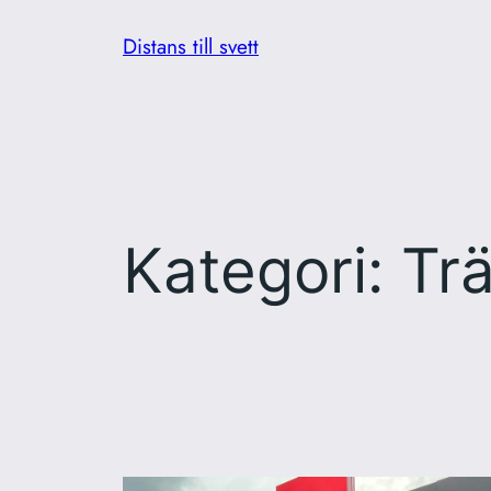
Hoppa
Distans till svett
till
innehåll
Kategori:
Tr