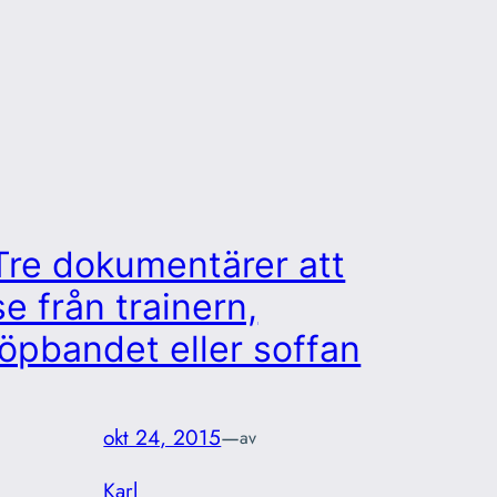
Tre dokumentärer att
se från trainern,
löpbandet eller soffan
okt 24, 2015
—
av
Karl