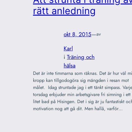
rätt anledning
okt 8, 2015
—
av
Karl
i
Träning och
hälsa
Det är inte timmarna som räknas. Det är hur väl m
kropp kan tillgodogöra sig mängden i resan mot
målet. Idag struntade jag i ett tänkt simpass. Varj
torsdag erbjuder min arbetsgivare fri simning i ett
litet bad på Hisingen. Det i sig är ju fantastiskt oc
motivation nog att gå dit. Men hallå, varför…