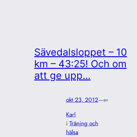
Sävedalsloppet – 10
km – 43:25! Och om
att ge upp…
okt 23, 2012
—
av
Karl
i
Träning och
hälsa