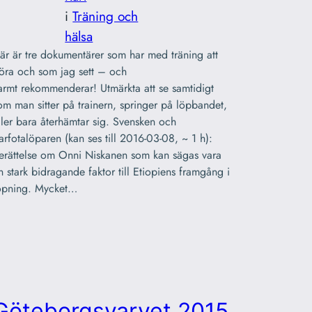
i
Träning och
hälsa
är är tre dokumentärer som har med träning att
öra och som jag sett – och
armt rekommenderar! Utmärkta att se samtidigt
om man sitter på trainern, springer på löpbandet,
ller bara återhämtar sig. Svensken och
arfotalöparen (kan ses till 2016-03-08, ~ 1 h):
erättelse om Onni Niskanen som kan sägas vara
n stark bidragande faktor till Etiopiens framgång i
öpning. Mycket…
Göteborgsvarvet 2015