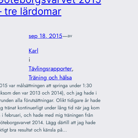
– tre lärdomar
sep 18, 2015
—
av
Karl
i
Tävlingsrapporter
, 
Träning och hälsa
015 var målsättningen att springa under 1:30
liksom den var 2013 och 2014), och jag hade i
runden alla förutsättningar. Olikt tidigare år hade
ag tränat kontinuerligt under lång tid när jag kom
n i februari, och hade med mig träningen från
öteborgsvarvet 2014. Lägg därtill att jag hade
iktigt bra resultat och känsla på…